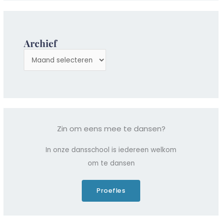
Archief
A
r
c
h
i
e
Zin om eens mee te dansen?
v
e
In onze dansschool is iedereen welkom
n
om te dansen
Proefles