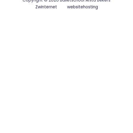
Copyright © 2026 Balletschool Anita Bekers
Zwinternet
websitehosting