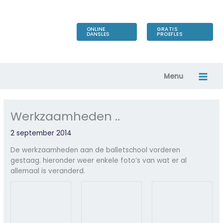
Ga
naar
de
ONLINE
GRATIS
DANSLES
PROEFLES
inhoud
Menu
Werkzaamheden ..
2 september 2014
De werkzaamheden aan de balletschool vorderen
gestaag. hieronder weer enkele foto’s van wat er al
allemaal is veranderd.