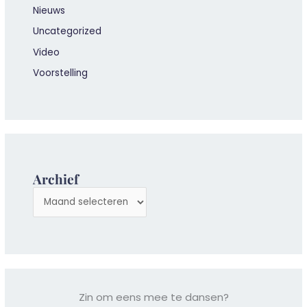
Nieuws
Uncategorized
Video
Voorstelling
Archief
A
r
c
h
i
e
Zin om eens mee te dansen?
v