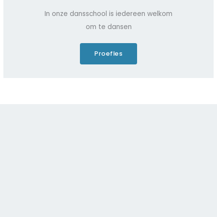
e
In onze dansschool is iedereen welkom
n
om te dansen
Proefles