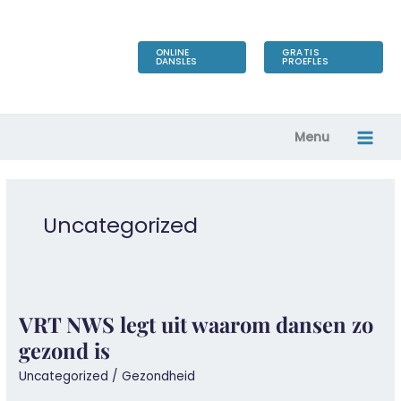
Ga
naar
de
ONLINE
GRATIS
DANSLES
PROEFLES
inhoud
Menu
Uncategorized
VRT NWS legt uit waarom dansen zo
gezond is
Uncategorized
/
Gezondheid