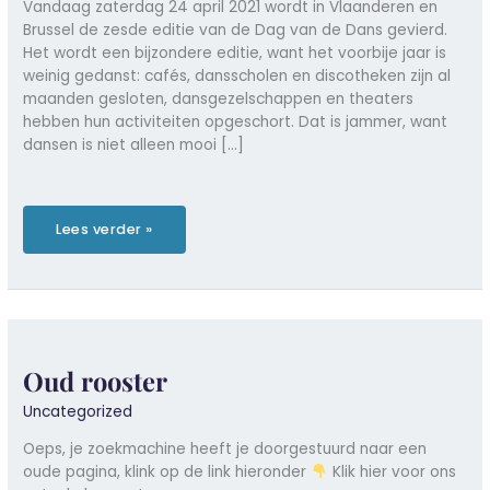
Vandaag zaterdag 24 april 2021 wordt in Vlaanderen en
Brussel de zesde editie van de Dag van de Dans gevierd.
Het wordt een bijzondere editie, want het voorbije jaar is
weinig gedanst: cafés, dansscholen en discotheken zijn al
maanden gesloten, dansgezelschappen en theaters
hebben hun activiteiten opgeschort. Dat is jammer, want
dansen is niet alleen mooi […]
VRT
Lees verder »
NWS
legt
uit
waarom
dansen
zo
gezond
is
Oud rooster
Uncategorized
Oeps, je zoekmachine heeft je doorgestuurd naar een
oude pagina, klink op de link hieronder
​ Klik hier voor ons