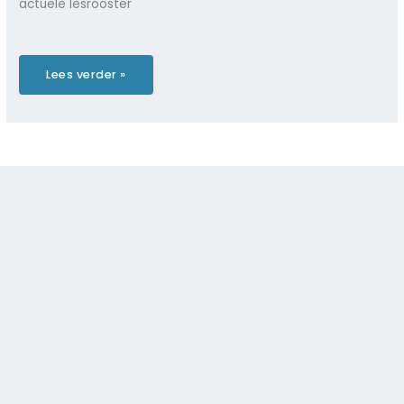
actuele lesrooster
Oud
Lees verder »
rooster