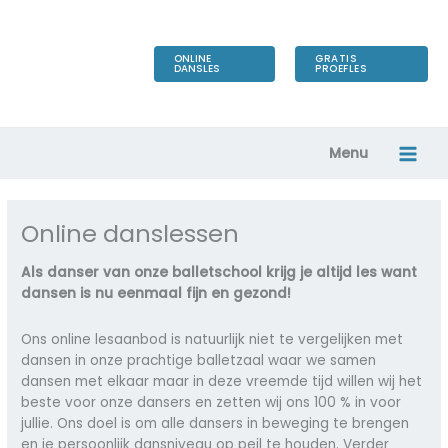
Ga
naar
de
ONLINE
GRATIS
DANSLES
PROEFLES
inhoud
Menu
Online danslessen
Als danser van onze balletschool krijg je altijd les want
dansen is nu eenmaal fijn en gezond!
Ons online lesaanbod is natuurlijk niet te vergelijken met
dansen in onze prachtige balletzaal waar we samen
dansen met elkaar maar in deze vreemde tijd willen wij het
beste voor onze dansers en zetten wij ons 100 % in voor
jullie. Ons doel is om alle dansers in beweging te brengen
en je persoonlijk dansniveau op peil te houden. Verder