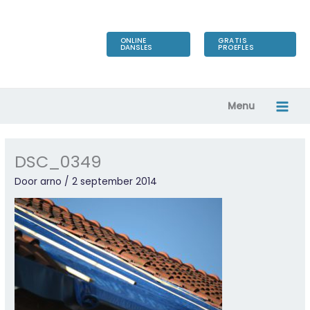
Ga
naar
de
ONLINE
GRATIS
DANSLES
PROEFLES
inhoud
Menu
DSC_0349
Door
arno
/
2 september 2014