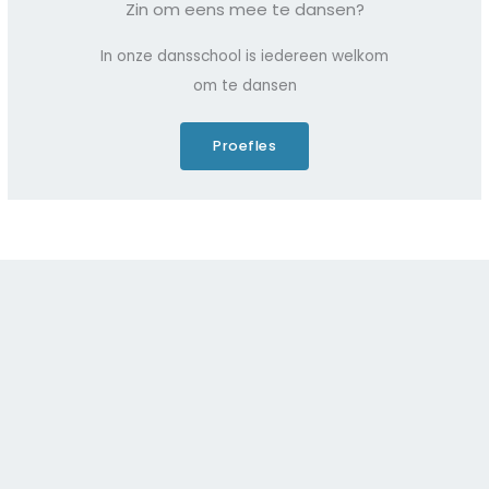
Zin om eens mee te dansen?
v
e
In onze dansschool is iedereen welkom
n
om te dansen
Proefles