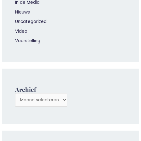
In de Media
Nieuws
Uncategorized
Video
Voorstelling
Archief
A
r
c
h
i
e