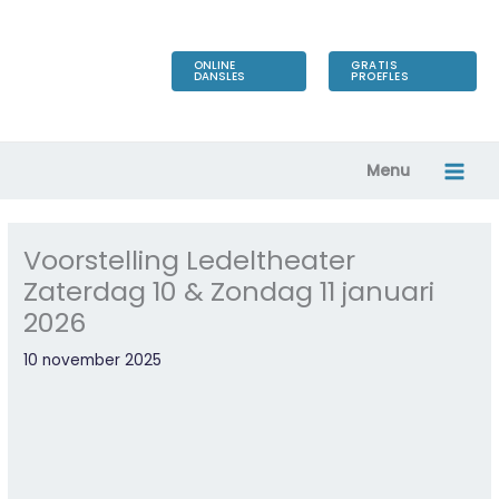
Ga
naar
de
ONLINE
GRATIS
DANSLES
PROEFLES
inhoud
Menu
Voorstelling Ledeltheater
Zaterdag 10 & Zondag 11 januari
2026
10 november 2025