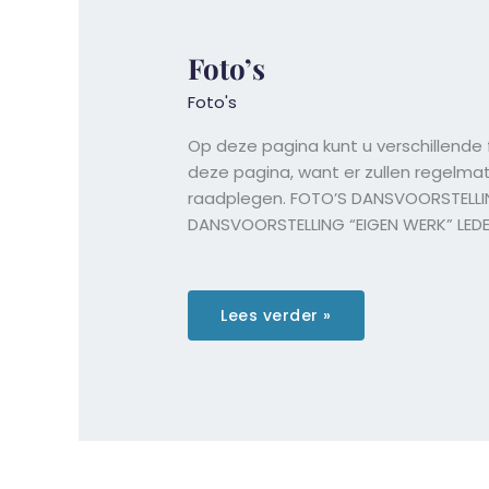
Foto’s
Foto's
Op deze pagina kunt u verschillende 
deze pagina, want er zullen regelma
raadplegen. FOTO’S DANSVOORSTELLING
DANSVOORSTELLING “EIGEN WERK” LED
Foto’s
Lees verder »