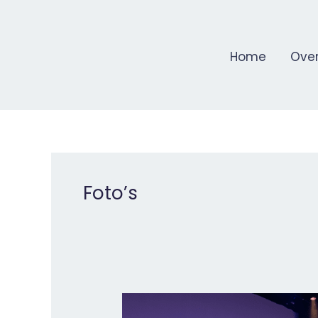
Ga
naar
de
Home
Over
inhoud
Foto’s