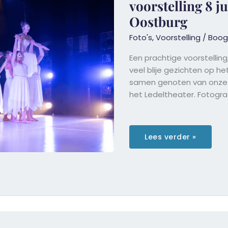
voorstelling 8 j
Oostburg
Foto's
,
Voorstelling
/
Boog
Een prachtige voorstellin
veel blije gezichten op h
samen genoten van onze d
het Ledeltheater. Fotogra
Fotoreportage
Lees verder »
Boogie
Woogie
voorstelling
8
juli
2023
Ledeltheater
Oostburg