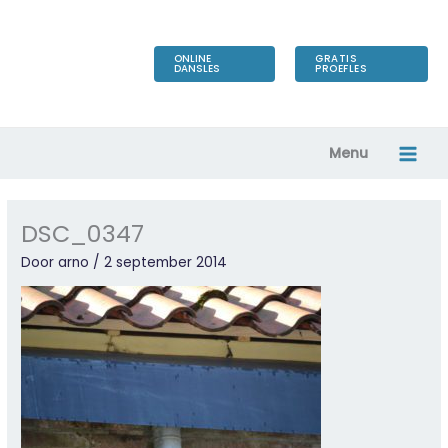
Ga
naar
de
ONLINE
GRATIS
DANSLES
PROEFLES
inhoud
Menu
DSC_0347
Door
arno
/
2 september 2014