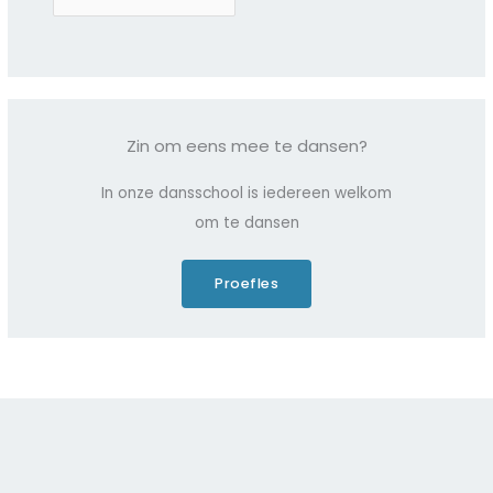
r
c
h
i
e
Zin om eens mee te dansen?
v
e
In onze dansschool is iedereen welkom
n
om te dansen
Proefles