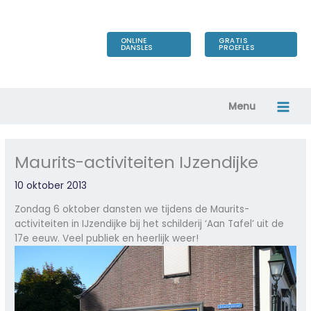
Ga
naar
de
ONLINE
GRATIS
DANSLES
PROEFLES
inhoud
Menu
Maurits-activiteiten IJzendijke
10 oktober 2013
Zondag 6 oktober dansten we tijdens de Maurits-
activiteiten in IJzendijke bij het schilderij ‘Aan Tafel’ uit de
17e eeuw. Veel publiek en heerlijk weer!